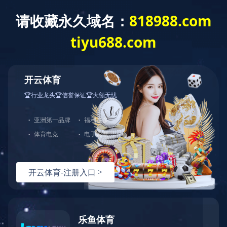
首
页
关
于
新
我
闻
产
们
中
品
设
心
展
备
开云
示
展
（中
开云手机站官方端网站登录入口
示
国）